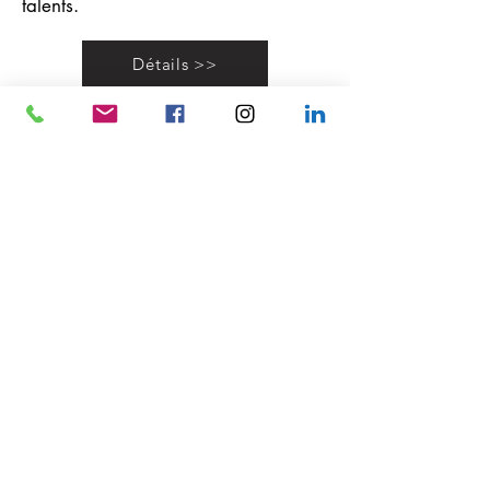
talents.
Détails >>
HB Fiduciaire
Tel: (+352)
26 97 68 07
hello@hbgf.lu
Bureau Bertrange
4A rue Pletzer L-8080 Bertrange
Bureau Wemperhardt